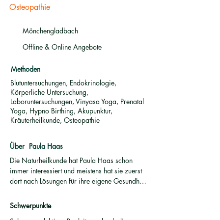
Osteopathie
Mönchengladbach
Offline & Online Angebote
Methoden
Blutuntersuchungen, Endokrinologie,
Körperliche Untersuchung,
Laboruntersuchungen, Vinyasa Yoga, Prenatal
Yoga, Hypno Birthing, Akupunktur,
Kräuterheilkunde, Osteopathie
Über
Paula Haas
Die Naturheilkunde hat Paula Haas schon 
immer interessiert und meistens hat sie zuerst 
dort nach Lösungen für ihre eigene Gesundheit 
geguckt. Seit der Schwangerschaft ihrer 
Tochter gab es für Paula Haas kein Züruck 
Schwerpunkte
mehr – sie wusste, sie wird Heilpraktikerin. 