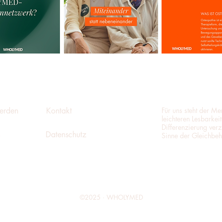
erden
Kontakt
Für uns steht der M
leichteren Lesbarkei
Differenzierung verz
m
Datenschutz
Sinne der Gleichbeh
©2025 · WHOLYMED