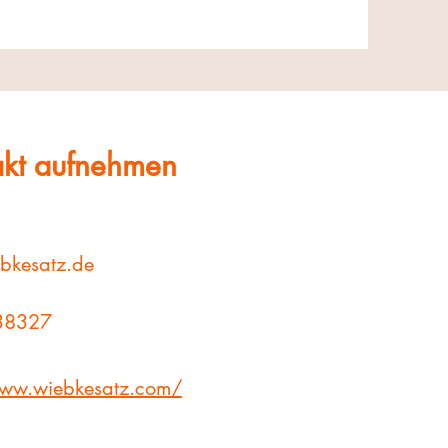
takt aufnehmen
bkesatz.de
38327
www.wiebkesatz.com/