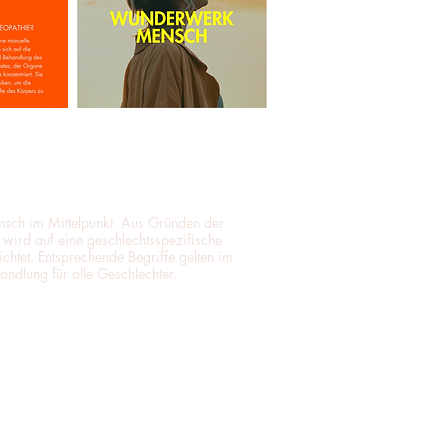
ensch im Mittelpunkt. Aus Gründen der
t wird auf eine geschlechtsspezifische
ichtet. Entsprechende Begriffe gelten im
andlung für alle Geschlechter.