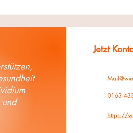
Jetzt Kon
stützen,
esundheit
Mail@wie
ividium
0163 43
 und
https://