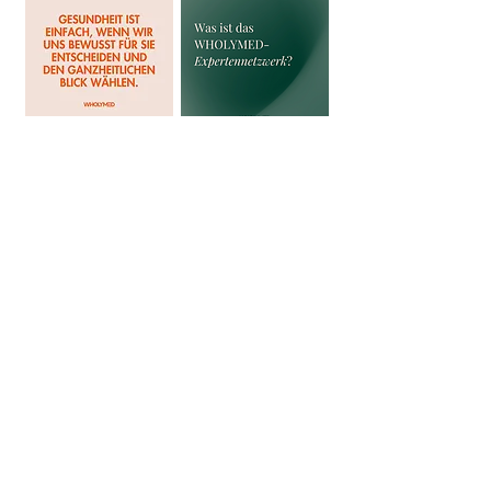
CONENCT WITH US
Firmenangebote
Experte werden
Kontakt
Datenschutz
AGB